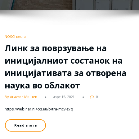
NOSCI вести
Линк за поврзување на
иницијалниот состанок на
иницијативата за отворена
наука во облакот
By Анастас Мишев
март 15, 2021
0
https://webinar.ni4os.eu/b/tra-mcv-z7q
Read more