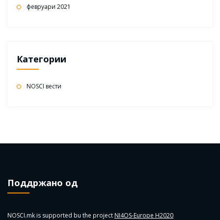
февруари 2021
Категории
NOSCI вести
Поддржано од
NOSCI.mk is supported bu the project
NI4OS-Europe H2020