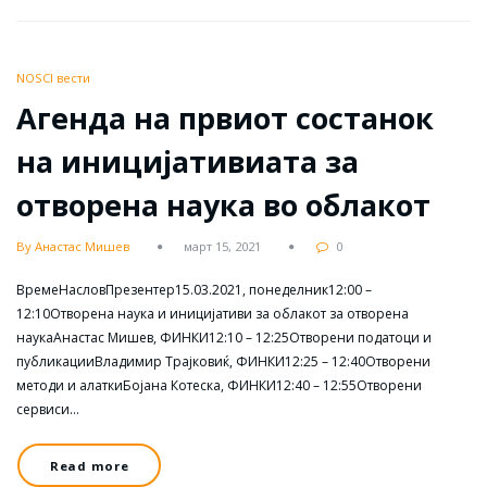
NOSCI вести
Агенда на првиот состанок
на иницијативиата за
отворена наука во облакот
By Анастас Мишев
март 15, 2021
0
ВремеНасловПрезентер15.03.2021, понеделник12:00 –
12:10Отворена наука и иницијативи за облакот за отворена
наукаАнастас Мишев, ФИНКИ12:10 – 12:25Отворени податоци и
публикацииВладимир Трајковиќ, ФИНКИ12:25 – 12:40Отворени
методи и алаткиБојана Котеска, ФИНКИ12:40 – 12:55Отворени
сервиси…
Read more