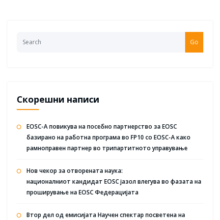
Go
Скорешни написи
EOSC-A повикува на посебно партнерство за EOSC
базирано на работна програма во FP10 со EOSC-A како
рамноправен партнер во трипартитното управување
Нов чекор за отворената наука:
националниот кандидат EOSC јазол влегува во фазата на
проширување на EOSC Федерацијата
Втор дел од емисијата Научен спектар посветена на