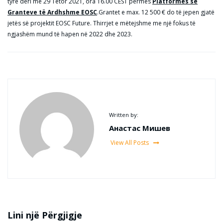
tyre deri më 29 Tetor 2021, ora 16.00 CEST përmes
Platformës së
Granteve të Ardhshme EOSC
.Grantet e max. 12 500 € do të jepen gjatë
jetës së projektit EOSC Future. Thirrjet e mëtejshme me një fokus të
ngjashëm mund të hapen në 2022 dhe 2023.
Written by:
Анастас Мишев
View All Posts
Lini një Përgjigje