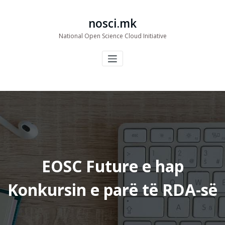
Skip
to
nosci.mk
content
National Open Science Cloud Initiative
EOSC Future e hap
Konkursin e parë të RDA-së