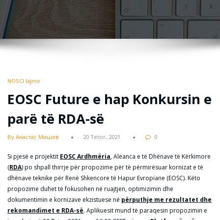
NOSCI lajme
EOSC Future e hap Konkursin e
parë të RDA-së
By Анастас Мишев
20 Tetor, 2021
0
Si pjesë e projektit
EOSC Ardhmëria
, Aleanca e të Dhënave të Kërkimore
(
RDA
) po shpall thirrje për propozime për të përmirësuar kornizat e të
dhënave teknike për Renë Shkencore të Hapur Evropiane (EOSC). Këto
propozime duhet të fokusohen në ruajtjen, optimizimin dhe
dokumentimin e kornizave ekzistuese në
përputhje me rezultatet dhe
rekomandimet e RDA-së
. Aplikuesit mund të paraqesin propozimin e