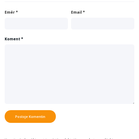
Emër
*
Email
*
Koment
*