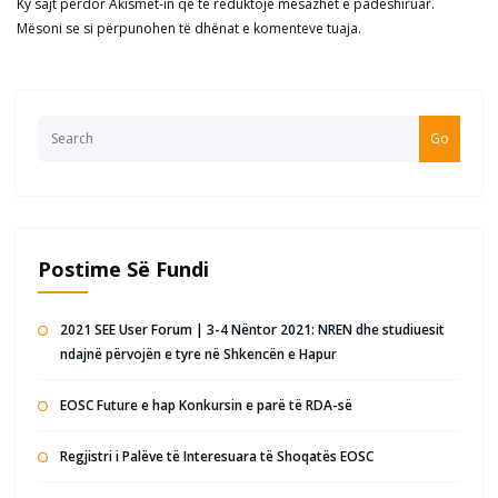
Ky sajt përdor Akismet-in që të reduktojë mesazhet e padëshiruar.
Mësoni se si përpunohen të dhënat e komenteve tuaja
.
Go
Postime Së Fundi
2021 SEE User Forum | 3-4 Nëntor 2021: NREN dhe studiuesit
ndajnë përvojën e tyre në Shkencën e Hapur
EOSC Future e hap Konkursin e parë të RDA-së
Regjistri i Palëve të Interesuara të Shoqatës EOSC