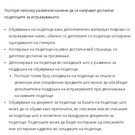
Постојат неколку различни начини да се направат достапни
податоците за истражувањето:
Објавување на податоци како дополнителен материјал поврзан со
истражувачки напис, обично со датотеките со податоци хостирани
од издавачот на статијата.
Хостирање на податоци на јавно достапна веб-страница, со
датотеки достапни за преземање.
Депонирање на податоци во складиште што е развиено за
поддршка на објавување на податоци.
Постојат голем број складишта на податоци за општи и
доменски или специфични предмети што можат да обезбедат
дополнителна поддршка на истражувачите при депонирање
на нивните податоци
Објавување на документ за податоци за базата на податоци, што
може да се објави како препечаток, во списание или во списание
за податоци што е посветено на придружни документи за
податоци. Податоците може да бидат хостирани од списанието
или хостирани одделно во складиште на податоци.