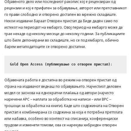
Објавеното дело или последниот ракопис кој е рецензиран од
рецензии и кој е прифатен за објавување, авторот или претставникот
го прави слободно и отворено достапен во мрежно складиште.
Некои издавачи бараат Отворен пристап да биде даден само по
истекот на периодот на ембарго. Овој период на ембарго може да
трае некаде од неколку месеци до неколку години. За публикациите
што биле депонирани во складиште, но се под ембарго, обично
барем метаподатоците се отворено достапни.
Gold Open Access (публикување со отворен пристап)
:  
Објавената работа е достапна во режим на отворен пристап од
страна на издавачот веднаш по објавувањето. Најчестиот деловен
модел се заснова на еднократни плаќања од автори (најчесто
наречени APC – наплата за обработка на написи – или BPC –
трошоци за обработка на книги). Каде што содржината на Отворен
пристап е комбинирана со содржина за која е потребна претплата
или набавка, особено во контекст на списанија, конференциски
трудови и изменети томови, ова се нарекува хибриден отворен