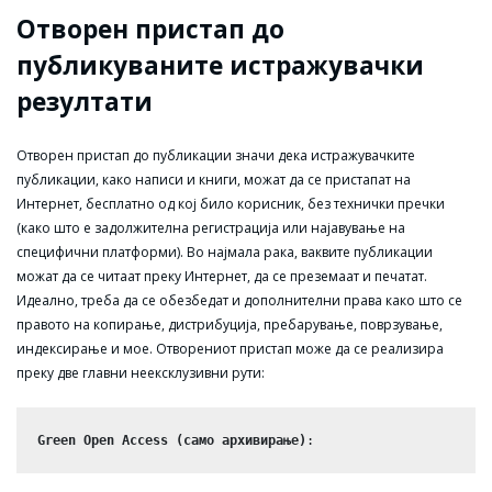
Отворен пристап до
публикуваните истражувачки
резултати
Отворен пристап до публикации значи дека истражувачките
публикации, како написи и книги, можат да се пристапат на
Интернет, бесплатно од кој било корисник, без технички пречки
(како што е задолжителна регистрација или најавување на
специфични платформи). Во најмала рака, ваквите публикации
можат да се читаат преку Интернет, да се преземаат и печатат.
Идеално, треба да се обезбедат и дополнителни права како што се
правото на копирање, дистрибуција, пребарување, поврзување,
индексирање и мое. Отворениот пристап може да се реализира
преку две главни неексклузивни рути:
Green Open Access (само архивирање)
: 