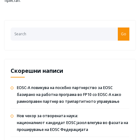
пристап.
Go
Скорешни написи
EOSC-A повикува на посебно партнерство за EOSC
базирано на работна програма во FP10 со EOSC-A како
рамноправен партнер во трипартитното управување
Нов чекор за отворената наука:
националниот кандидат EOSC јазол влегува во фазата на
проширување на EOSC Федерацијата