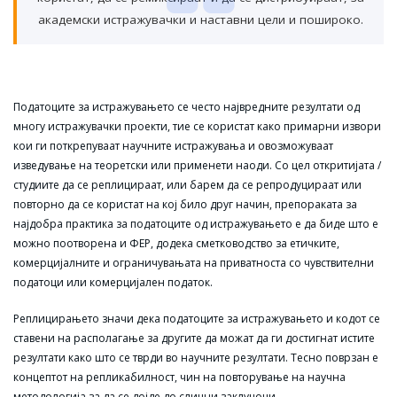
академски истражувачки и наставни цели и пошироко.
Податоците за истражувањето се често највредните резултати од
многу истражувачки проекти, тие се користат како примарни извори
кои ги поткрепуваат научните истражувања и овозможуваат
изведување на теоретски или применети наоди. Со цел откритијата /
студиите да се реплицираат, или барем да се репродуцираат или
повторно да се користат на кој било друг начин, препораката за
најдобра практика за податоците од истражувањето е да биде што е
можно поотворена и ФЕР, додека сметководство за етичките,
комерцијалните и ограничувањата на приватноста со чувствителни
податоци или комерцијален податок.
Реплицирањето значи дека податоците за истражувањето и кодот се
ставени на располагање за другите да можат да ги достигнат истите
резултати како што се тврди во научните резултати. Тесно поврзан е
концептот на репликабилност, чин на повторување на научна
методологија за да се дојде до слични заклучоци.