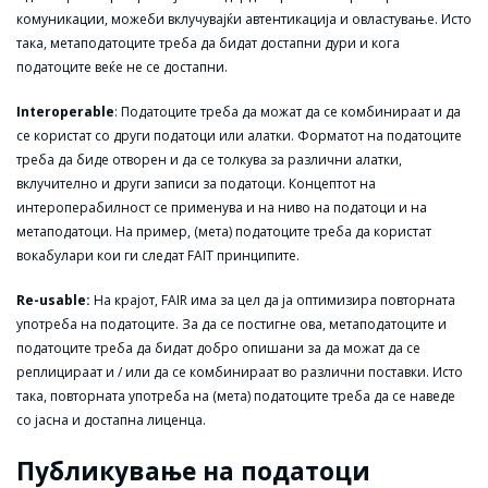
комуникации, можеби вклучувајќи автентикација и овластување. Исто
така, метаподатоците треба да бидат достапни дури и кога
податоците веќе не се достапни.
Interoperable
: Податоците треба да можат да се комбинираат и да
се користат со други податоци или алатки. Форматот на податоците
треба да биде отворен и да се толкува за различни алатки,
вклучително и други записи за податоци. Концептот на
интероперабилност се применува и на ниво на податоци и на
метаподатоци. На пример, (мета) податоците треба да користат
вокабулари кои ги следат FAIT принципите.
Re-usable:
На крајот, FAIR има за цел да ја оптимизира повторната
употреба на податоците. За да се постигне ова, метаподатоците и
податоците треба да бидат добро опишани за да можат да се
реплицираат и / или да се комбинираат во различни поставки. Исто
така, повторната употреба на (мета) податоците треба да се наведе
со јасна и достапна лиценца.
Публикување на податоци