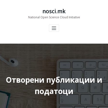
Skip
to
nosci.mk
content
National Open Science Cloud Initiative
Отворени публикации и
податоци