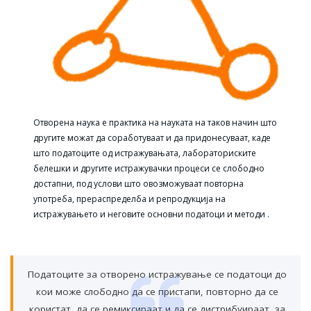
Отворена наука е практика на науката на таков начин што
другите можат да соработуваат и да придонесуваат, каде
што податоците од истражувањата, лабораториските
белешки и другите истражувачки процеси се слободно
достапни, под услови што овозможуваат повторна
употреба, прераспределба и репродукција на
истражувањето и неговите основни податоци и методи .
Податоците за отворено истражување се податоци до
кои може слободно да се пристапи, повторно да се
користат, да се ремиксираат и да се дистрибуираат, за