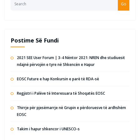
Go
Postime Së Fundi
2021 SEE User Forum | 3-4 Nëntor 2021: NREN dhe studiuesit
ndajnë përvojën e tyre në Shkencën e Hapur
EOSC Future e hap Konkursin e parë të RDA-së
Regjistri i Palëve të Interesuara të Shoqatës EOSC
Thirrje për pjesëmarrje në Grupin e përdoruesve të ardhshëm
EOSC
Takim i hapur shkencor i UNESCO-s