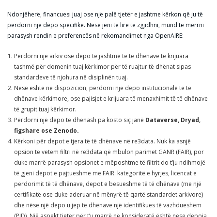
Ndonjëherë, financuesi juaj ose një palë tjetër e jashtme kërkon që ju të
përdorni një depo specifike. Nëse jeni të lirë të zgjidhni, mund të merrni
parasysh rendin e preferencës në rekomandimet nga OpenAIRE:
Përdorni një arkiv ose depo të jashtme të të dhënave të krijuara
tashmë për domenin tuaj kërkimor për të ruajtur të dhënat sipas
standardeve të njohura në disiplinën tuaj.
Nëse është në dispozicion, përdorni një depo institucionale të të
dhënave kërkimore, ose pajisjet e krijuara të menaxhimit të të dhënave
të grupit tuaj kërkimor.
Përdorni një depo të dhënash pa kosto siç janë
Dataverse, Dryad,
figshare ose Zenodo.
Kërkoni për depot e tjera të të dhënave në re3data. Nuk ka asnjë
opsion të vetëm filtri në re3data që mbulon parimet GANR (FAIR), por
duke marrë parasysh opsionet e mëposhtme të filtrit do t’ju ndihmojë
të gjeni depot e pajtueshme me FAIR: kategoritë e hyrjes, licencat e
përdorimit të të dhënave, depot e besueshme të të dhënave (me një
certifikatë ose duke aderuar në mënyrë të qartë standardet arkivore)
dhe nëse një depo u jep të dhënave një identifikues të vazhdueshëm
(PID). Një aspekt tjetër për t’u marrë në konsideratë është nëse depoja