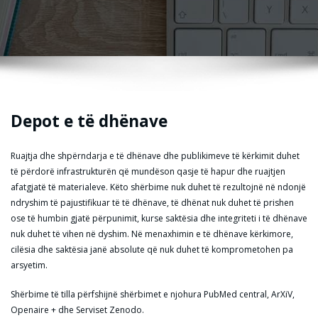
Depot e të dhënave
Ruajtja dhe shpërndarja e të dhënave dhe publikimeve të kërkimit duhet
të përdorë infrastrukturën që mundëson qasje të hapur dhe ruajtjen
afatgjatë të materialeve. Këto shërbime nuk duhet të rezultojnë në ndonjë
ndryshim të pajustifikuar të të dhënave, të dhënat nuk duhet të prishen
ose të humbin gjatë përpunimit, kurse saktësia dhe integriteti i të dhënave
nuk duhet të vihen në dyshim. Në menaxhimin e të dhënave kërkimore,
cilësia dhe saktësia janë absolute që nuk duhet të komprometohen pa
arsyetim.
Shërbime të tilla përfshijnë shërbimet e njohura PubMed central, ArXiV,
Openaire + dhe Serviset Zenodo.