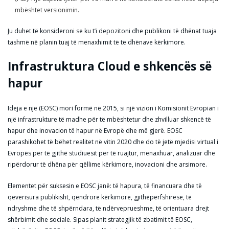
mbështet versionimin.
Ju duhet të konsideroni se ku t’i depozitoni dhe publikoni të dhënat tuaja
tashmë në planin tuaj të menaxhimit të të dhënave kërkimore.
Infrastruktura Cloud e shkencës së
hapur
Ideja e një (EOSC) mori formë në 2015, si një vizion i Komisionit Evropian i
një infrastrukture të madhe për të mbështetur dhe zhvilluar shkencë të
hapur dhe inovacion të hapur në Evropë dhe më gjerë. EOSC
parashikohet të bëhet realitet në vitin 2020 dhe do të jetë mjedisi virtual i
Evropës për të gjithë studiuesit për të ruajtur, menaxhuar, analizuar dhe
ripërdorur të dhëna për qëllime kërkimore, inovacioni dhe arsimore.
Elementet për suksesin e EOSC janë: të hapura, të financuara dhe të
qeverisura publikisht, qendrore kërkimore, gjithëpërfshirëse, të
ndryshme dhe të shpërndara, të ndërveprueshme, të orientuara drejt
shërbimit dhe sociale. Sipas planit strategjik të zbatimit të EOSC,