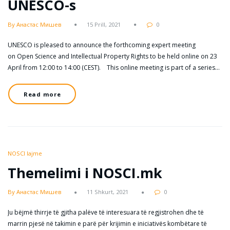
UNESCO-s
By Анастас Мишев
15 Prill, 2021
0
UNESCO is pleased to announce the forthcoming expert meeting
on Open Science and Intellectual Property Rights to be held online on 23
April from 12:00 to 14:00 (CEST). This online meeting is part of a series…
Read more
NOSCI lajme
Themelimi i NOSCI.mk
By Анастас Мишев
11 Shkurt, 2021
0
Ju bëjmë thirrje të gjitha palëve të interesuara të regjistrohen dhe të
marrin pjesë në takimin e parë për krijimin e iniciativës kombëtare të