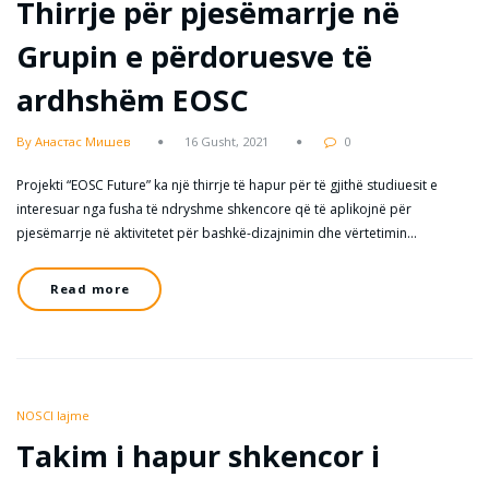
Thirrje për pjesëmarrje në
Grupin e përdoruesve të
ardhshëm EOSC
By Анастас Мишев
16 Gusht, 2021
0
Projekti “EOSC Future” ka një thirrje të hapur për të gjithë studiuesit e
interesuar nga fusha të ndryshme shkencore që të aplikojnë për
pjesëmarrje në aktivitetet për bashkë-dizajnimin dhe vërtetimin…
Read more
NOSCI lajme
Takim i hapur shkencor i