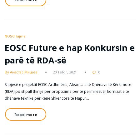
NOSCI lajme
EOSC Future e hap Konkursin e
parë të RDA-së
By Анастас Мишев
20 Tetor, 2021
0
Si pjesë e projektit EOSC Ardhmëria, Aleanca e të Dhënave të Kërkimore
(RDA) po shpall thirrje për propozime për të përmirësuar kornizat e të
dhënave teknike për Renë Shkencore të Hapur…
Read more