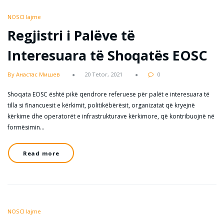
NOSCI lajme
Regjistri i Palëve të
Interesuara të Shoqatës EOSC
By Анастас Мишев
20 Tetor, 2021
0
Shoqata EOSC është pikë qendrore referuese për palët e interesuara të
tilla si financuesit e kërkimit, politikëbërësit, organizatat që kryejnë
kërkime dhe operatorët e infrastrukturave kërkimore, që kontribuojnë në
formësimin…
Read more
NOSCI lajme