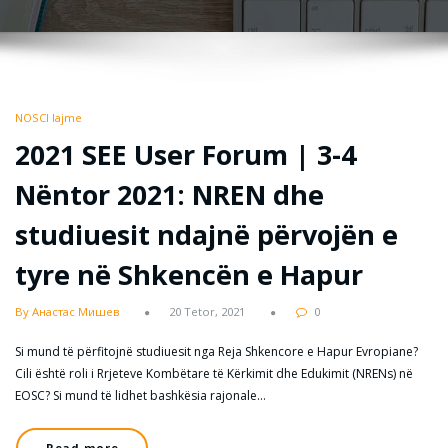
NOSCI lajme
2021 SEE User Forum | 3-4
Nëntor 2021: NREN dhe
studiuesit ndajnë përvojën e
tyre në Shkencën e Hapur
By Анастас Мишев
20 Tetor, 2021
0
Si mund të përfitojnë studiuesit nga Reja Shkencore e Hapur Evropiane?
Cili është roli i Rrjeteve Kombëtare të Kërkimit dhe Edukimit (NRENs) në
EOSC? Si mund të lidhet bashkësia rajonale…
Read more