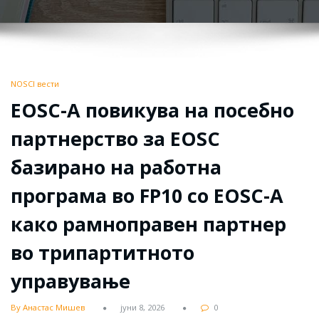
NOSCI вести
EOSC-A повикува на посебно
партнерство за EOSC
базирано на работна
програма во FP10 со EOSC-A
како рамноправен партнер
во трипартитното
управување
By Анастас Мишев
јуни 8, 2026
0