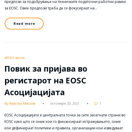
предлози за подобрување на техничките податочни работни рамки
за EOSC. Овие предлози треба да се фокусираат на…
Read more
NOSCI вести
Повик за пријава во
регистарот на EOSC
Асоцијацијата
By Анастас Мишев
октомври 20, 2021
1
EOSC Асоцијацијата е централната точка за сите засегнати страни во
EOSC како што се оние кои го финансираат истражувањето, оние
кои дефинираат политики и правила, организации кои изведуваат