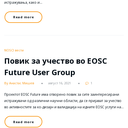
истражувања, како и…
Read more
NOSCI вести
Повик за учество во EOSC
Future User Group
By Анастас Мишев
август 16, 2021
1
Проектот EOSC Future има отворено повик за сите заинтересирани
истражувачи од различни научни области, да се пријават за учество
во активностите за ко-дизајн и валидација на идните EOSC услуги на…
Read more