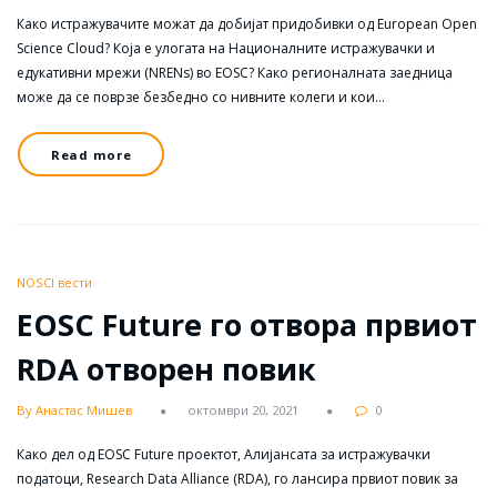
Како истражувачите можат да добијат придобивки од European Open
Science Cloud? Која е улогата на Националните истражувачки и
едукативни мрежи (NRENs) во EOSC? Како регионалната заедница
може да се поврзе безбедно со нивните колеги и кои…
Read more
NOSCI вести
EOSC Future го отвора првиот
RDA отворен повик
By Анастас Мишев
октомври 20, 2021
0
Како дел од EOSC Future проектот, Алијансата за истражувачки
податоци, Research Data Alliance (RDA), го лансира првиот повик за