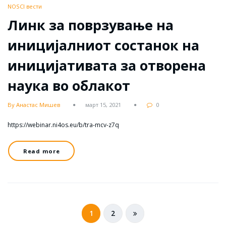
NOSCI вести
Линк за поврзување на
иницијалниот состанок на
иницијативата за отворена
наука во облакот
By Анастас Мишев
март 15, 2021
0
https://webinar.ni4os.eu/b/tra-mcv-z7q
Read more
Posts
1
2