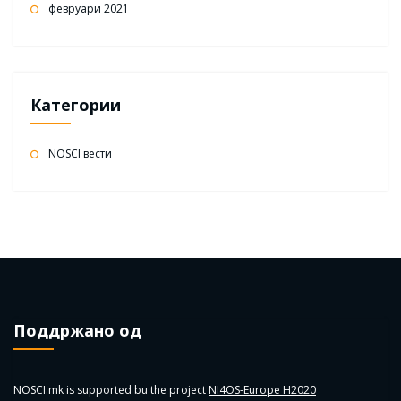
февруари 2021
Категории
NOSCI вести
Поддржано од
NOSCI.mk is supported bu the project
NI4OS-Europe H2020