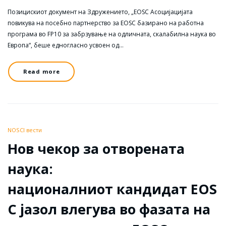
Позицискиот документ на Здружението, „EOSC Асоцијацијата
повикува на посебно партнерство за EOSC базирано на работна
програма во FP10 за забрзување на одличната, скалабилна наука во
Европа“, беше едногласно усвоен од…
Read more
NOSCI вести
Нов чекор за отворената
наука:
националниот кандидат EOS
C јазол влегува во фазата на