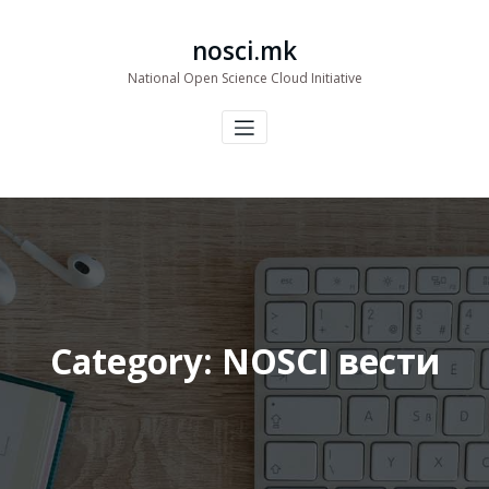
Skip
to
nosci.mk
content
National Open Science Cloud Initiative
Category: NOSCI вести