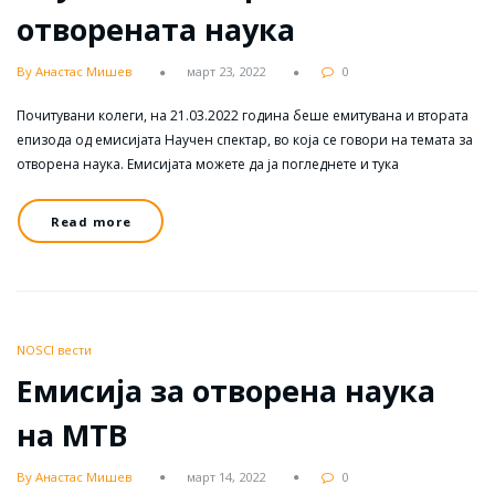
отворената наука
By Анастас Мишев
март 23, 2022
0
Почитувани колеги, на 21.03.2022 година беше емитувана и втората
епизода од емисијата Научен спектар, во која се говори на темата за
отворена наука. Емисијата можете да ја погледнете и тука
Read more
NOSCI вести
Емисија за отворена наука
на МТВ
By Анастас Мишев
март 14, 2022
0