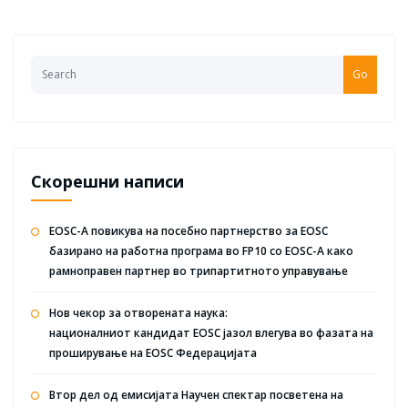
pagination
Go
Скорешни написи
EOSC-A повикува на посебно партнерство за EOSC
базирано на работна програма во FP10 со EOSC-A како
рамноправен партнер во трипартитното управување
Нов чекор за отворената наука:
националниот кандидат EOSC јазол влегува во фазата на
проширување на EOSC Федерацијата
Втор дел од емисијата Научен спектар посветена на