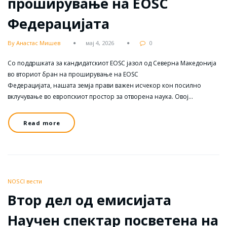
проширување на EOSC
Федерацијата
By Анастас Мишев
мај 4, 2026
0
Со поддршката за кандидатскиот EOSC јазол од Северна Македонија
во вториот бран на проширување на EOSC
Федерацијата, нашата земја прави важен исчекор кон посилно
вклучување во европскиот простор за отворена наука. Овој…
Read more
NOSCI вести
Втор дел од емисијата
Научен спектар посветена на